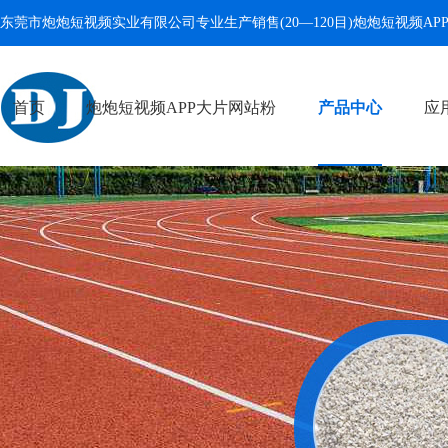
东莞市炮炮短视频实业有限公司专业生产销售(20—120目)
炮炮短视频AP
首页
炮炮短视频APP大片网站粉
产品中心
应