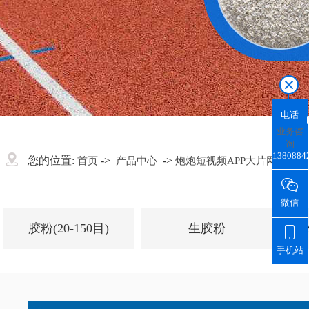
电话
业务咨
询
1380884
您的位置:
->
->
首页
产品中心
炮炮短视频APP大片网站颗粒

微信
胶粉(20-150目)
生胶粉

手机站