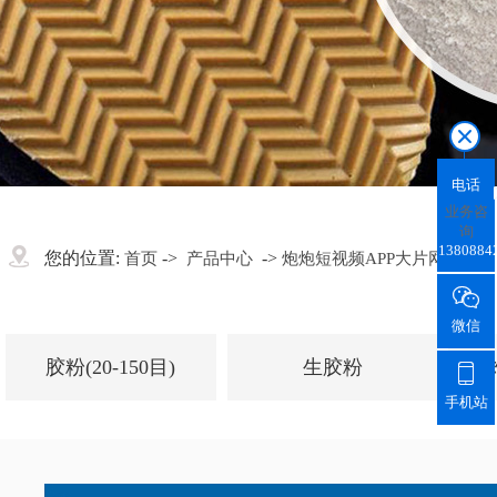
电话
业务咨
询
1380884
您的位置:
->
->
首页
产品中心
炮炮短视频APP大片网站颗粒

微信
胶粉(20-150目)
生胶粉

手机站