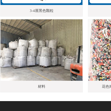
3-4厘黑色颗粒
材料
花色