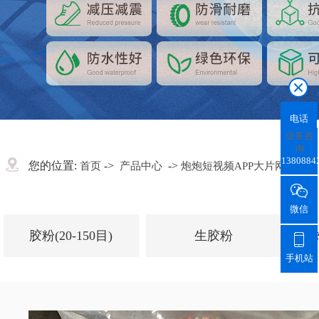
电话
业务咨
询
1380884
您的位置:
->
->
首页
产品中心
炮炮短视频APP大片网站颗粒

微信
胶粉(20-150目)
生胶粉

手机站